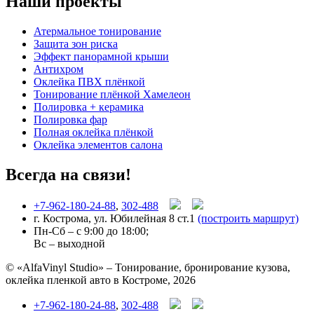
Наши проекты
Атермальное тонирование
Защита зон риска
Эффект панорамной крыши
Антихром
Оклейка ПВХ плёнкой
Тонирование плёнкой Хамелеон
Полировка + керамика
Полировка фар
Полная оклейка плёнкой
Оклейка элементов салона
Всегда на связи!
+7-962-180-24-88
,
302-488
г. Кострома, ул. Юбилейная 8 ст.1
(построить маршрут)
Пн-Сб – с 9:00 до 18:00;
Вс – выходной
© «AlfaVinyl Studio» – Тонирование, бронирование кузова,
оклейка пленкой авто в Костроме, 2026
+7-962-180-24-88
,
302-488