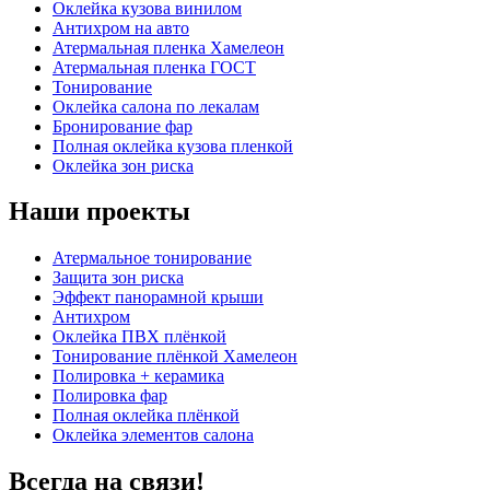
Оклейка кузова винилом
Антихром на авто
Атермальная пленка Хамелеон
Атермальная пленка ГОСТ
Тонирование
Оклейка салона по лекалам
Бронирование фар
Полная оклейка кузова пленкой
Оклейка зон риска
Наши проекты
Атермальное тонирование
Защита зон риска
Эффект панорамной крыши
Антихром
Оклейка ПВХ плёнкой
Тонирование плёнкой Хамелеон
Полировка + керамика
Полировка фар
Полная оклейка плёнкой
Оклейка элементов салона
Всегда на связи!