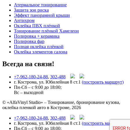
Атермальное тонирование
Защита зон риска
Эффект панорамной крыши
Антихром
Оклейка ПВХ плёнкой
Тонирование плёнкой Хамелеон
Полировка + керамика
Полировка фар
Полная оклейка плёнкой
Оклейка элементов салона
Всегда на связи!
+7-962-180-24-88
,
302-488
г. Кострома, ул. Юбилейная 8 ст.1
(построить маршрут)
Пн-Сб – с 9:00 до 18:00;
Вс – выходной
© «AlfaVinyl Studio» – Тонирование, бронирование кузова,
оклейка пленкой авто в Костроме, 2026
+7-962-180-24-88
,
302-488
г. Кострома, ул. Юбилейная 8 ст.1
(построить маршрут)
Пн-Сб – с 9:00 до 18:00;