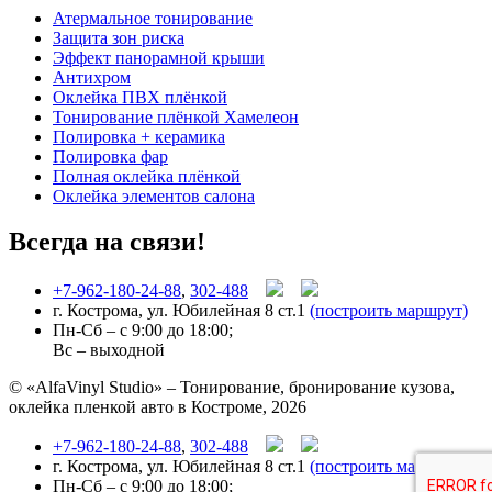
Атермальное тонирование
Защита зон риска
Эффект панорамной крыши
Антихром
Оклейка ПВХ плёнкой
Тонирование плёнкой Хамелеон
Полировка + керамика
Полировка фар
Полная оклейка плёнкой
Оклейка элементов салона
Всегда на связи!
+7-962-180-24-88
,
302-488
г. Кострома, ул. Юбилейная 8 ст.1
(построить маршрут)
Пн-Сб – с 9:00 до 18:00;
Вс – выходной
© «AlfaVinyl Studio» – Тонирование, бронирование кузова,
оклейка пленкой авто в Костроме, 2026
+7-962-180-24-88
,
302-488
г. Кострома, ул. Юбилейная 8 ст.1
(построить маршрут)
Пн-Сб – с 9:00 до 18:00;